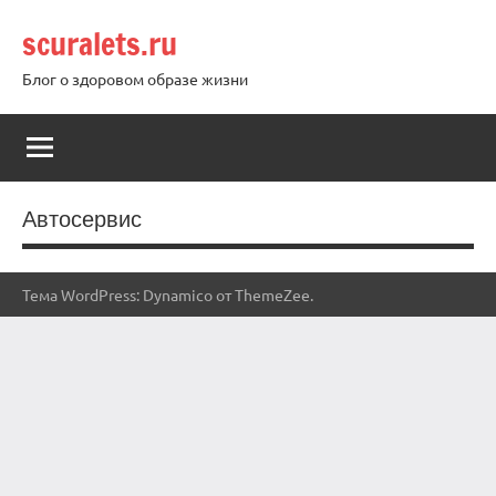
Перейти
scuralets.ru
к
содержимому
Блог о здоровом образе жизни
Автосервис
Тема WordPress: Dynamico от ThemeZee.