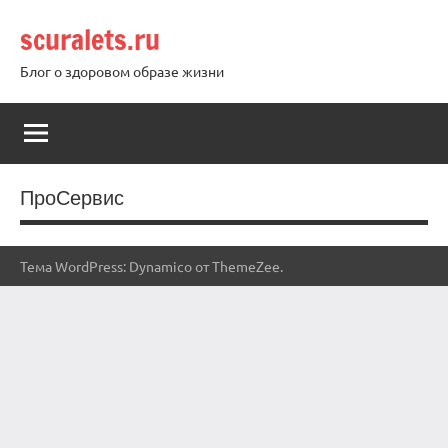
Перейти
scuralets.ru
к
содержимому
Блог о здоровом образе жизни
ПроСервис
Тема WordPress: Dynamico от ThemeZee.