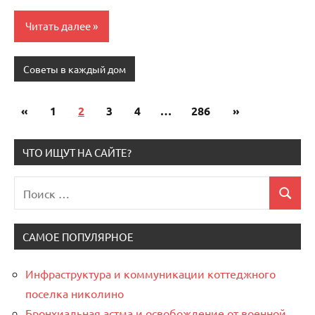
Читать далее
Советы в каждый дом
«
Предыдущие
1
2
3
4
…
286
Следующие
»
Пагинация
записи
записи
записей
ЧТО ИЩУТ НА САЙТЕ?
Поиск
Поиск
для:
САМОЕ ПОПУЛЯРНОЕ
Инфраструктура и коммуникации коттеджного
поселка николино
Бронхиальная астма и освобождение от военной