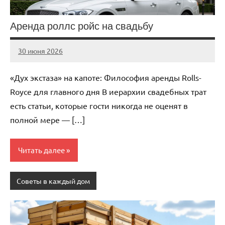
Аренда роллс ройс на свадьбу
30 июня 2026
Avtor
Нет
комментариев
«Дух экстаза» на капоте: Философия аренды Rolls-
Royce для главного дня В иерархии свадебных трат
есть статьи, которые гости никогда не оценят в
полной мере — […]
Читать далее
Советы в каждый дом