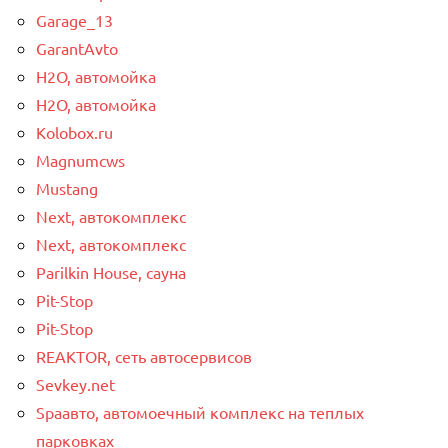
Garage_13
GarantAvto
H2O, автомойка
H2O, автомойка
Kolobox.ru
Magnumcws
Mustang
Next, автокомплекс
Next, автокомплекс
Parilkin House, сауна
Pit-Stop
Pit-Stop
REAKTOR, сеть автосервисов
Sevkey.net
Spaавто, автомоечный комплекс на теплых
парковках