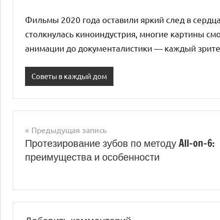
Фильмы 2020 года оставили яркий след в сердца
столкнулась киноиндустрия, многие картины смо
анимации до документалистики — каждый зритель
Советы в каждый дом
Предыдущая запись
Навигация
Протезирование зубов по методу All-on-6:
преимущества и особенности
по
записям