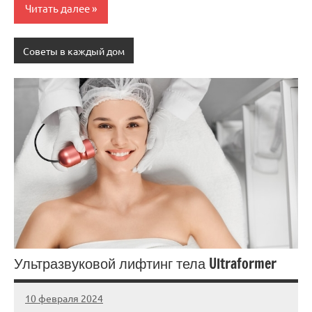
Читать далее
Советы в каждый дом
Ультразвуковой лифтинг тела Ultraformer
10 февраля 2024
Avtor
Нет