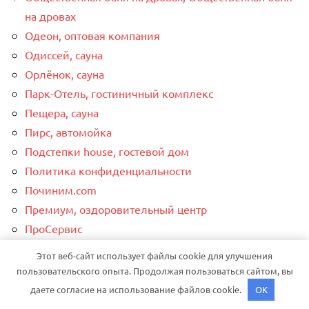
на дровах
Одеон, оптовая компания
Одиссей, сауна
Орлёнок, сауна
Парк-Отель, гостиничный комплекс
Пещера, сауна
Пирс, автомойка
Подстепки house, гостевой дом
Политика конфиденциальности
Починим.com
Премиум, оздоровительный центр
ПроСервис
ПроСервис
Этот веб-сайт использует файлы cookie для улучшения
Пять звезд, парная
пользовательского опыта. Продолжая пользоваться сайтом, вы
Радость дом
даете согласие на использование файлов cookie.
OK
Развал-схождение 3D