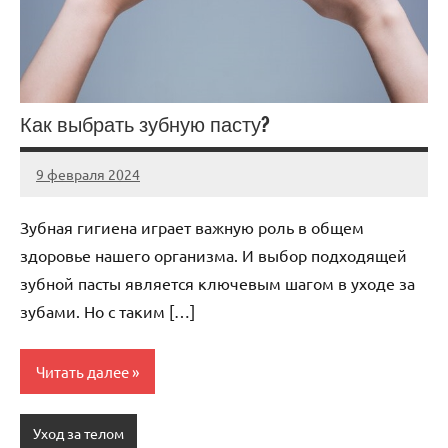
Как выбрать зубную пасту?
9 февраля 2024
Avtor
Нет
комментариев
Зубная гигиена играет важную роль в общем
здоровье нашего организма. И выбор подходящей
зубной пасты является ключевым шагом в уходе за
зубами. Но с таким […]
Читать далее
Уход за телом