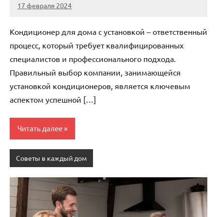
17 февраля 2024
Avtor
Нет
комментариев
Кондиционер для дома с установкой – ответственный
процесс, который требует квалифицированных
специалистов и профессионального подхода.
Правильный выбор компании, занимающейся
установкой кондиционеров, является ключевым
аспектом успешной […]
Читать далее
Советы в каждый дом