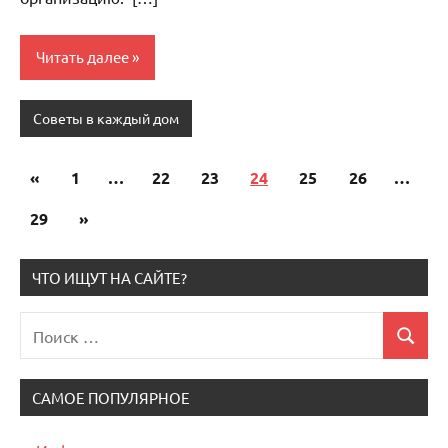
Читать далее
Советы в каждый дом
«
Предыдущие
1
…
22
23
24
25
26
…
Пагинация
записи
29
Следующие
»
записей
записи
ЧТО ИЩУТ НА САЙТЕ?
Поиск
Поиск
для:
САМОЕ ПОПУЛЯРНОЕ