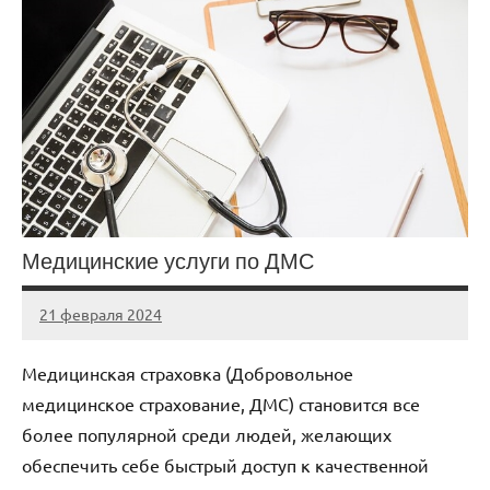
Медицинские услуги по ДМС
21 февраля 2024
Avtor
Нет
комментариев
Медицинская страховка (Добровольное
медицинское страхование, ДМС) становится все
более популярной среди людей, желающих
обеспечить себе быстрый доступ к качественной