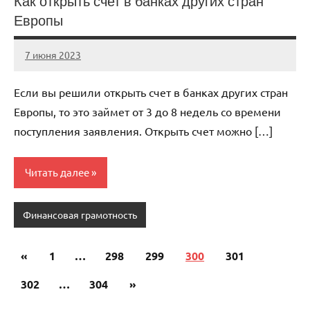
Как открыть счет в банках других стран
Европы
7 июня 2023
scuralets_ru
Нет
комментариев
Если вы решили открыть счет в банках других стран
Европы, то это займет от 3 до 8 недель со времени
поступления заявления. Открыть счет можно […]
Читать далее
Финансовая грамотность
«
Предыдущие
1
…
298
299
300
301
Пагинация
записи
302
…
304
Следующие
»
записей
записи