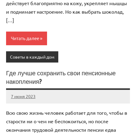
действует благоприятно на кожу, укрепляет мышцы
и поднимает настроение. Но как выбрать шоколад,
[…]
Читать далее
Советы в каждый дом
Где лучше сохранить свои пенсионные
накопления?
7 июня 2023
scuralets_ru
Нет
комментариев
Всю свою жизнь человек работает для того, чтобы в
старости ни о чем не беспокоиться, но после
окончания трудовой деятельности пенсии едва