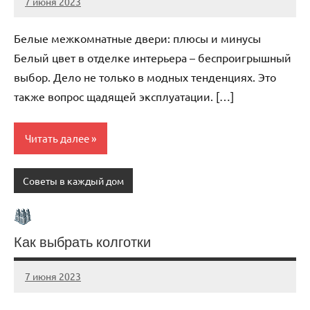
7 июня 2023
scuralets_ru
Нет
комментариев
Белые межкомнатные двери: плюсы и минусы
Белый цвет в отделке интерьера – беспроигрышный
выбор. Дело не только в модных тенденциях. Это
также вопрос щадящей эксплуатации. […]
Читать далее
Советы в каждый дом
Как выбрать колготки
7 июня 2023
scuralets_ru
Нет
комментариев