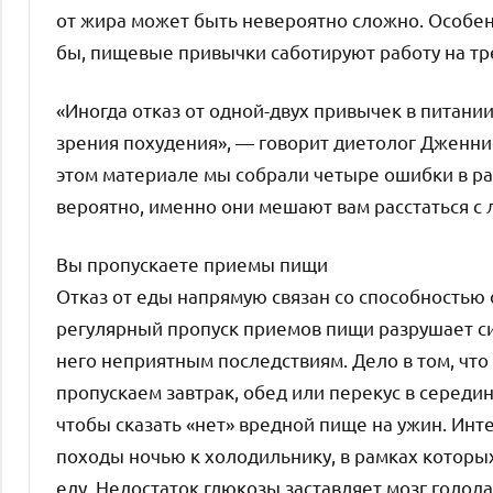
от жира может быть невероятно сложно. Особенн
бы, пищевые привычки саботируют работу на тре
«Иногда отказ от одной-двух привычек в питани
зрения похудения», — говорит диетолог Дженни
этом материале мы собрали четыре ошибки в раци
вероятно, именно они мешают вам расстаться с
Вы пропускаете приемы пищи
Отказ от еды напрямую связан со способностью 
регулярный пропуск приемов пищи разрушает си
него неприятным последствиям. Дело в том, что 
пропускаем завтрак, обед или перекус в середин
чтобы сказать «нет» вредной пище на ужин. Инт
походы ночью к холодильнику, в рамках которы
еду. Недостаток глюкозы заставляет мозг голод