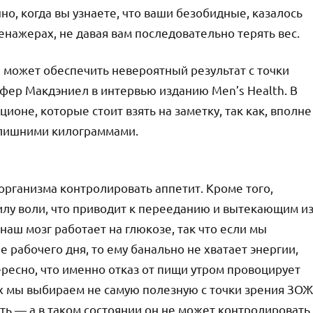
о, когда вы узнаете, что ваши безобидные, казалось
нажерах, не давая вам последовательно терять вес.
и может обеспечить невероятный результат с точки
фер Макдэниел в интервью изданию Men’s Health. В
оне, которые стоит взять на заметку, так как, вполне
 лишними килограммами.
организма контролировать аппетит. Кроме того,
лу воли, что приводит к перееданию и вытекающим и
наш мозг работает на глюкозе, так что если мы
е рабочего дня, то ему банально не хватает энергии,
ересно, что именно отказ от пищи утром провоцирует
х мы выбираем не самую полезную с точки зрения ЗОЖ
ать — а в таком состоянии он не может контролировать