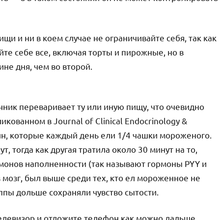
ищи и ни в коем случае не ограничивайте себя, так как
те себе все, включая торты и пирожные, но в
не дня, чем во второй.
ник переваривает ту или иную пищу, что очевидно
икованном в Journal of Clinical Endocrinology &
ин, которые каждый день ели 1/4 чашки мороженого.
т, тогда как другая тратила около 30 минут на то,
рмонов наполненности (так называют гормоны PYY и
 мозг, был выше среди тех, кто ел мороженное не
уппы дольше сохраняли чувство сытости.
телевизор и отложите телефон как можно дальше,