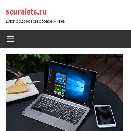
Перейти
scuralets.ru
к
содержимому
Блог о здоровом образе жизни