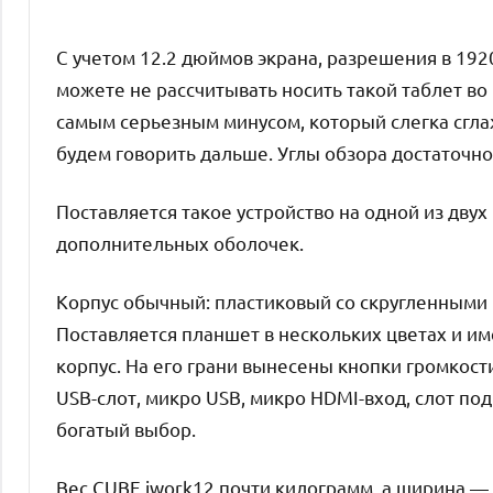
С учетом 12.2 дюймов экрана, разрешения в 192
можете не рассчитывать носить такой таблет во
самым серьезным минусом, который слегка сгла
будем говорить дальше. Углы обзора достаточно
Поставляется такое устройство на одной из двух
дополнительных оболочек.
Корпус обычный: пластиковый со скругленными 
Поставляется планшет в нескольких цветах и им
корпус. На его грани вынесены кнопки громкост
USB-слот, микро USB, микро HDMI-вход, слот по
богатый выбор.
Вес CUBE iwork12 почти килограмм, а ширина —