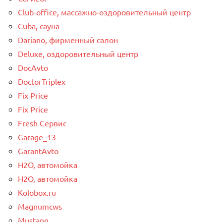
Club-office, массажно-оздоровительный центр
Cuba, сауна
Dariano, фирменный салон
Deluxe, оздоровительный центр
DocAvto
DoctorTriplex
Fix Price
Fix Price
Fresh Сервис
Garage_13
GarantAvto
H2O, автомойка
H2O, автомойка
Kolobox.ru
Magnumcws
Mustang