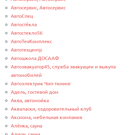
Автосервис, Автосервис
АвтоСпец
Автостёкла
Автостекло56
АвтоТехКомплекс
Автотехцентр
Автошкола ДОСААФ
Автоэвакуатор45, служба эвакуации и выкупа
автомобилей
Автоэлектрик Чип-тюнинг
Адель, гостевой дом
Аква, автомойка
Акваласки, оздоровительный клуб
Аксиома, мебельная компания
Алёнка, сауна
Алион, сауна