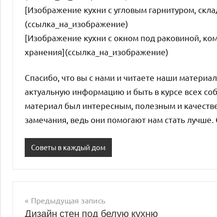
[Изображение кухни с угловым гарнитуром, скл
(ссылка_на_изображение)
[Изображение кухни с окном под раковиной, ко
хранения](ссылка_на_изображение)
Спасибо, что вы с нами и читаете наши материа
актуальную информацию и быть в курсе всех со
материал был интересным, полезным и качеств
замечания, ведь они помогают нам стать лучше. 
Советы в каждый дом
Предыдущая запись
Навигация
Дизайн стен под белую кухню