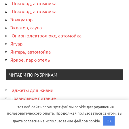
Шоколад, автомойка
Шоколад, автомойка
Эвакуатор
Экватор, сауна
Юнион-электролюкс, автомойка
Ягуар
Янтарь, автомойка
Яркое, парк-отель
ЧИТАЕМ ПО РУБРИКАМ
Гаджеты для жизни
Правильное питание
Приятный фитнес
Этот веб-сайт использует файлы cookie для улучшения
пользовательского опыта. Продолжая пользоваться сайтом, вы
Советы в каждый дом
даете согласие на использование файлов cookie.
OK
Уход за телом