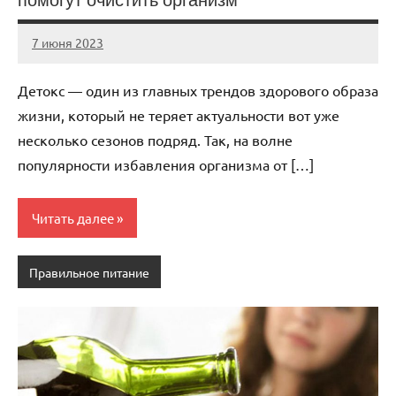
7 июня 2023
scuralets_ru
Нет
комментариев
Детокс — один из главных трендов здорового образа
жизни, который не теряет актуальности вот уже
несколько сезонов подряд. Так, на волне
популярности избавления организма от […]
Читать далее
Правильное питание