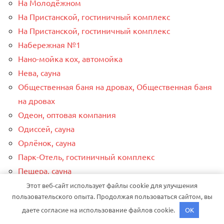
На Молодёжном
На Пристанской, гостиничный комплекс
На Пристанской, гостиничный комплекс
Набережная №1
Нано-мойка кох, автомойка
Нева, сауна
Общественная баня на дровах, Общественная баня
на дровах
Одеон, оптовая компания
Одиссей, сауна
Орлёнок, сауна
Парк-Отель, гостиничный комплекс
Пещера, сауна
Пирс, автомойка
Этот веб-сайт использует файлы cookie для улучшения
пользовательского опыта. Продолжая пользоваться сайтом, вы
Подстепки house, гостевой дом
даете согласие на использование файлов cookie.
OK
Политика конфиденциальности