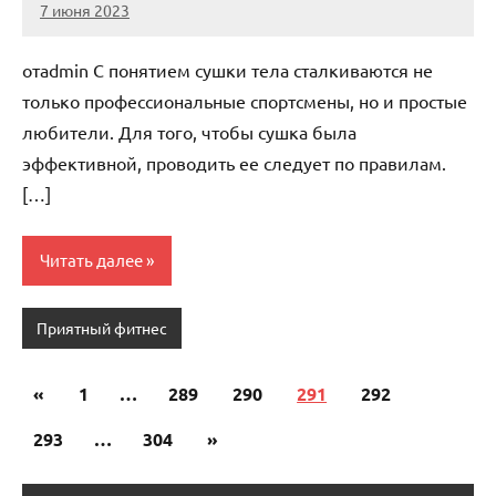
7 июня 2023
scuralets_ru
Нет
комментариев
отadmin С понятием сушки тела сталкиваются не
только профессиональные спортсмены, но и простые
любители. Для того, чтобы сушка была
эффективной, проводить ее следует по правилам.
[…]
Читать далее
Приятный фитнес
«
Предыдущие
1
…
289
290
291
292
Пагинация
записи
293
…
304
Следующие
»
записей
записи