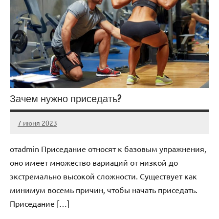
Зачем нужно приседать?
7 июня 2023
scuralets_ru
Нет
комментариев
отadmin Приседание относят к базовым упражнения,
оно имеет множество вариаций от низкой до
экстремально высокой сложности. Существует как
минимум восемь причин, чтобы начать приседать.
Приседание […]