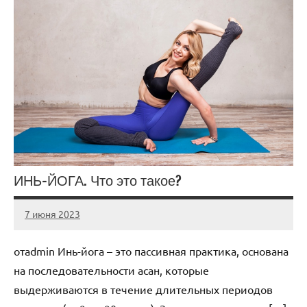
ИНЬ-ЙОГА. Что это такое?
7 июня 2023
scuralets_ru
Нет
комментариев
отadmin Инь-йога – это пассивная практика, основана
на последовательности асан, которые
выдерживаются в течение длительных периодов