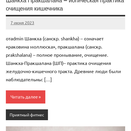
Шанкха Пракшалана — йогическая практика
очищения кишечника
7 июня 2023
scuralets_ru
Нет
комментариев
отadmin Шанкха (санскр. shankha) – означает
«раковина моллюска», пракшалана (санскр.
prakshalana) – полное промывание, очищение.
Шанкха-Пракшалана (ШП)– практика очищения
желудочно-кишечного тракта. Древние люди были
наблюдательны: […]
Читать далее
Приятный фитнес