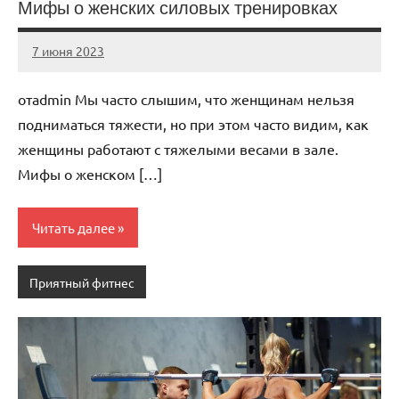
Мифы о женских силовых тренировках
7 июня 2023
scuralets_ru
Нет
комментариев
отadmin Мы часто слышим, что женщинам нельзя
подниматься тяжести, но при этом часто видим, как
женщины работают с тяжелыми весами в зале.
Мифы о женском […]
Читать далее
Приятный фитнес