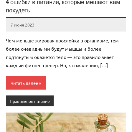
4 ошибки в питании, которые мешают вам
похудеть
7 июня 2023
scuralets_ru
Нет
комментариев
Чем меньше жировая прослойка в организме, тем
более очевидными будут мышцы и более
подтянутым окажется тело — это правило знает
каждый фитнес-тренер. Но, к сожалению, […]
Читать далее
Правильное питание