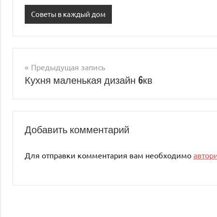
Советы в каждый дом
Предыдущая запись
Навигация
Кухня маленькая дизайн 6кв
по
записям
Добавить комментарий
Для отправки комментария вам необходимо
автор